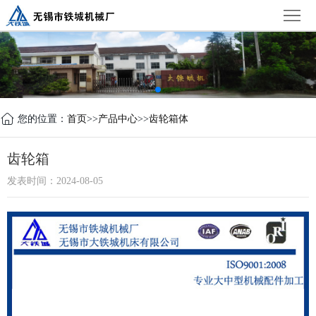
首
页
公
司
新
简
闻
产
您的位置：
首页
>>
产品中心
>>
齿轮箱体
介
中
品
设
齿轮箱
心
中
备
荣
发表时间：2024-08-05
心
展
誉
联
示
证
系
书
我
们