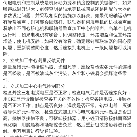
伺服电机和控制系统是机床动力源和精度控制的关键部件。如果
噪声或温升过大，必须查明是轴承等机械问题还是匹配放大器的
参数设定问题，并采取相应的措施加以解决。如果伺服轴运动中
有异常噪声，则可能会因螺杆、联轴器和伺服电机的机械噪声而
释放出不同心脏电机和联轴器垂直加工中心的噪声。当单个电机
运行时，如果电机仍有噪音，则调整转速。环路增益和位置环路
增益，使电机安静，如果没有噪音，确定螺钉和联轴器的同心度
问题，重新调整同心度，然后连接到电机上，一般问题都可以消
除。
2、立式加工中心测量反馈元件
测量反馈元件包括编码器、光栅尺等，应经常检查各元件的连接
是否松动，是否被油或灰尘污染。灰尘和小铁屑会损坏这些零
件。
3、立式加工中心电气控制部分
检查外接三相电源电压是否正常；检查电气元件是否连接良好；
用CRT显示诊断屏检查各开关的有效性；检查各继电器、接触器
是否正常工作，触点是否良好；温度是否正常。铝继电器、灭弧
器等保护元件有效，检查立式加工中心电气柜内元件温度是否过
高。接触器接触不良，可拆卸接触器，用小锉刀清除接触面高温
氧化物，用脱脂棉和酒精擦去杂质，然后重新组装接触器进行接
触。用万用表进行导通试验。