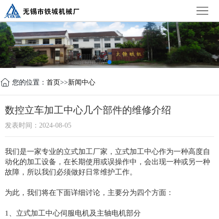
首
页
公
司
新
简
闻
产
您的位置：
首页
>>
新闻中心
介
中
品
设
数控立车加工中心几个部件的维修介绍
心
中
备
荣
发表时间：2024-08-05
心
展
誉
联
我们是一家专业的立式加工厂家，立式加工中心作为一种高度自
动化的加工设备，在长期使用或误操作中，会出现一种或另一种
示
证
系
故障，所以我们必须做好日常维护工作。
书
我
为此，我们将在下面详细讨论，主要分为四个方面：
们
1、立式加工中心伺服电机及主轴电机部分