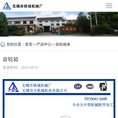
首
页
公
司
新
简
闻
产
您的位置：
首页
>>
产品中心
>>
齿轮箱体
介
中
品
设
齿轮箱
心
中
备
荣
发表时间：2024-08-05
心
展
誉
联
示
证
系
书
我
们