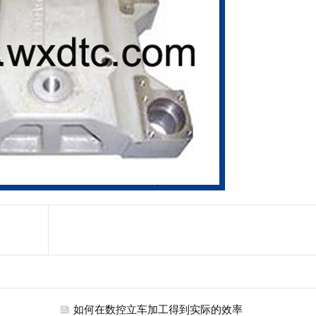
如何在数控立车加工得到实际的效率