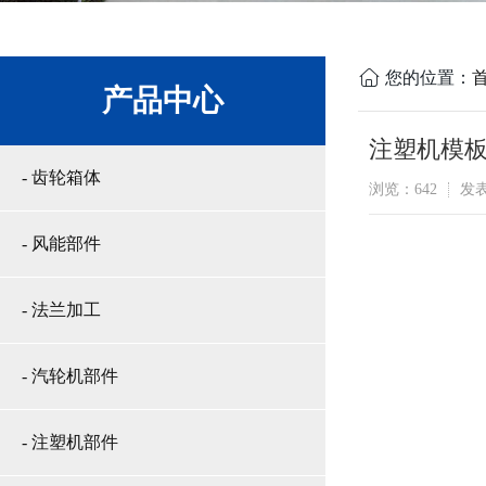
您的位置：
产品中心
注塑机模
- 齿轮箱体
浏览：642
发表
- 风能部件
- 法兰加工
- 汽轮机部件
- 注塑机部件