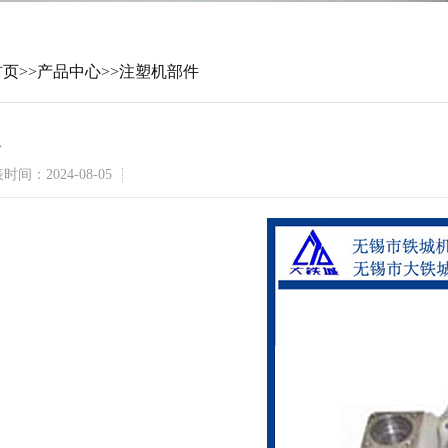
首页
>>
产品中心
>>
注塑机部件
板
时间：2024-08-05