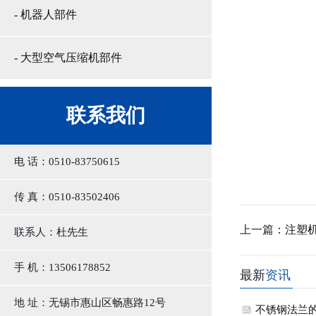
- 机器人部件
- 大型空气压缩机部件
联系我们
电 话：0510-83750615
传 真：0510-83502406
上一篇：
注塑
联系人：杜先生
手 机：13506178852
最新
资讯
地 址：无锡市惠山区畅惠路12号
不锈钢法兰