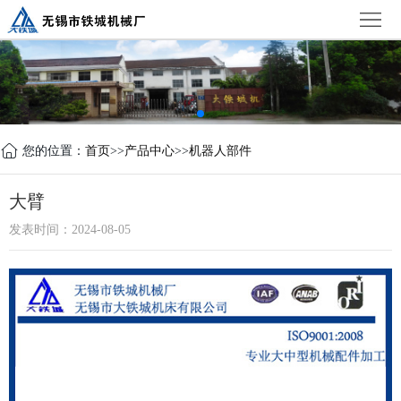
首
页
公
司
新
简
闻
产
您的位置：
首页
>>
产品中心
>>
机器人部件
介
中
品
设
大臂
心
中
备
荣
发表时间：2024-08-05
心
展
誉
联
示
证
系
书
我
们