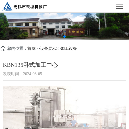
首
页
公
司
新
简
闻
产
您的位置：
首页
>>
设备展示
>>
加工设备
介
中
品
设
KBN135卧式加工中心
心
中
备
荣
发表时间：2024-08-05
心
展
誉
联
示
证
系
书
我
们