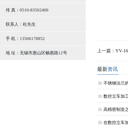
传 真：0510-83502406
联系人：杜先生
手 机：13506178852
上一篇：
YV-
地 址：无锡市惠山区畅惠路12号
最新
资讯
不锈钢法兰
数控立车加
高精密制造之母
在数控立车