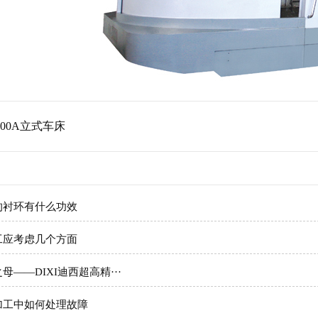
1600A立式车床
的衬环有什么功效
工应考虑几个方面
——DIXI迪西超高精···
加工中如何处理故障