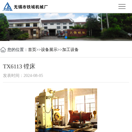
首
页
公
司
新
简
闻
产
您的位置：
首页
>>
设备展示
>>
加工设备
介
中
品
设
TX6113 镗床
心
中
备
荣
发表时间：2024-08-05
心
展
誉
联
示
证
系
书
我
们