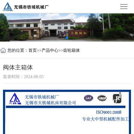
首
页
公
司
新
简
闻
产
您的位置：
首页
>>
产品中心
>>
齿轮箱体
介
中
品
设
阀体主箱体
心
中
备
荣
发表时间：2024-08-05
心
展
誉
联
示
证
系
书
我
们